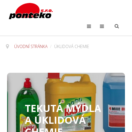
ÚVODNÍ STRÁNKA
/
ÚKLIDOVÁ CHEMIE
TEKUTÁ MÝDLA
A ÚKLIDOVÁ
CHEMIE