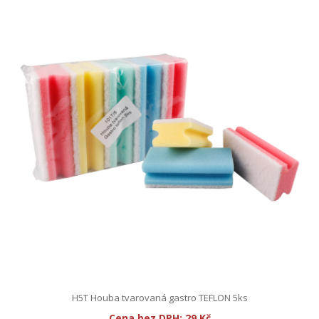
H5T Houba tvarovaná gastro TEFLON 5ks
Cena bez DPH:
29 Kč