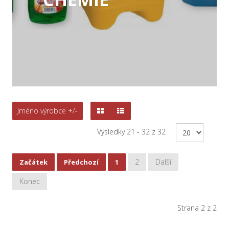
Jméno výrobce +/-
Výsledky 21 - 32 z 32
2
Další
Začátek
Předchozí
1
Konec
Strana 2 z 2