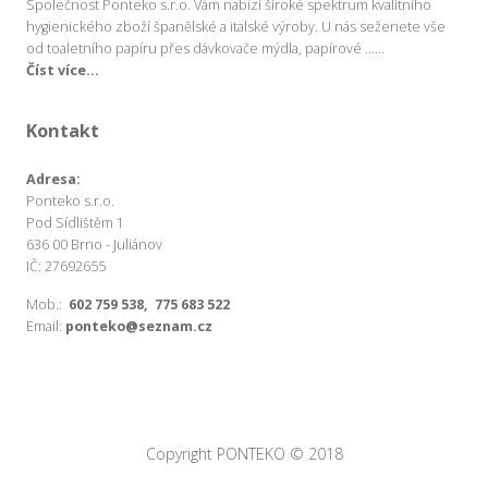
Společnost Ponteko s.r.o. Vám nabízí široké spektrum kvalitního
hygienického zboží španělské a italské výroby. U nás seženete vše
od toaletního papíru přes dávkovače mýdla, papírové ......
Číst více...
Kontakt
Adresa:
Ponteko s.r.o.
Pod Sídlištěm 1
636 00 Brno - Juliánov
IČ: 27692655
Mob.:
602 759 538, 775 683 522
Email:
ponteko@seznam.cz
Copyright PONTEKO © 2018