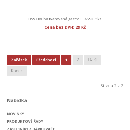
H5V Houba tvarovaná gastro CLASSIC 5ks
Cena bez DPH:
29 Kč
2
Další
Začátek
Předchozí
1
Konec
Strana 2 z 2
Nabídka
NOVINKY
PRODUKTOVÉ ŘADY
ZÁSOBNÍKY a DÁVKOVAČE