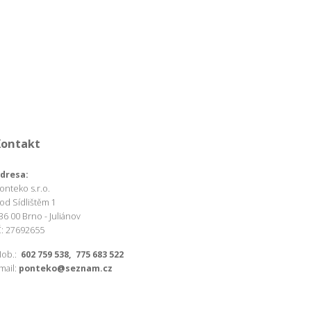
Kontakt
dresa:
onteko s.r.o.
od Sídlištěm 1
36 00 Brno - Juliánov
Č: 27692655
ob.:
602 759 538, 775 683 522
mail:
ponteko@seznam.cz