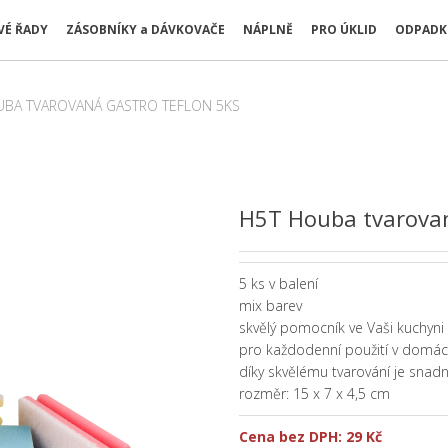
É ŘADY
ZÁSOBNÍKY a DÁVKOVAČE
NÁPLNĚ
PRO ÚKLID
ODPADK
UBA TVAROVANÁ GASTRO TEFLON 5KS
H5T Houba tvarova
5 ks v balení
mix barev
skvělý pomocník ve Vaši kuchyni
pro každodenní použití v domác
díky skvělému tvarování je snadn
rozměr: 15 x 7 x 4,5 cm
Cena bez DPH:
29 Kč