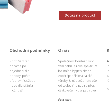
Dotaz na produkt
Obchodní podmínky
O nás
Zboží Vám rádi
Společnost Ponteko s.r.o.
A
dodáme po
Vám nabízí široké spektrum
P
objednání dle
kvalitního hygienického
P
dohody, poštou,
zboží španělské a italské
6
přepravní službou
výroby. U nás seženete vše
I
nebo dle přání a
od toaletního papíru přes
M
možností.
dávkovače mýdla, papírové
E
......
Číst více...