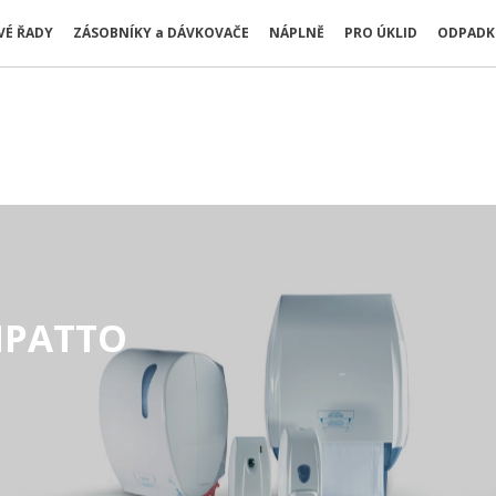
É ŘADY
ZÁSOBNÍKY a DÁVKOVAČE
NÁPLNĚ
PRO ÚKLID
ODPADK
MPATTO