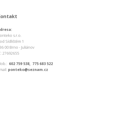
Kontakt
dresa:
onteko s.r.o.
od Sídlištěm 1
36 00 Brno - Juliánov
Č: 27692655
ob.:
602 759 538, 775 683 522
mail:
ponteko@seznam.cz