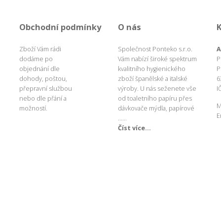
Obchodní podmínky
O nás
Zboží Vám rádi
Společnost Ponteko s.r.o.
A
dodáme po
Vám nabízí široké spektrum
P
objednání dle
kvalitního hygienického
P
dohody, poštou,
zboží španělské a italské
6
přepravní službou
výroby. U nás seženete vše
I
nebo dle přání a
od toaletního papíru přes
M
možností.
dávkovače mýdla, papírové
E
......
Číst více...