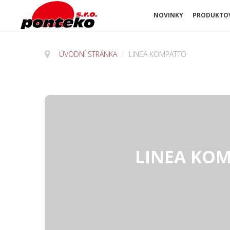
NOVINKY
PRODUKTOV
ÚVODNÍ STRÁNKA
/
LINEA KOMPATTO
LINEA KO