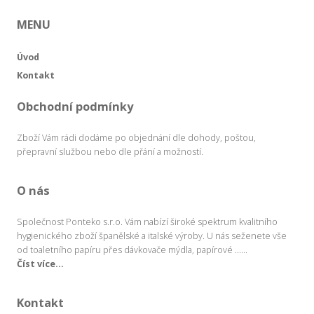
MENU
Úvod
Kontakt
Obchodní podmínky
Zboží Vám rádi dodáme po objednání dle dohody, poštou,
přepravní službou nebo dle přání a možností.
O nás
Společnost Ponteko s.r.o. Vám nabízí široké spektrum kvalitního
hygienického zboží španělské a italské výroby. U nás seženete vše
od toaletního papíru přes dávkovače mýdla, papírové ......
Číst více...
Kontakt