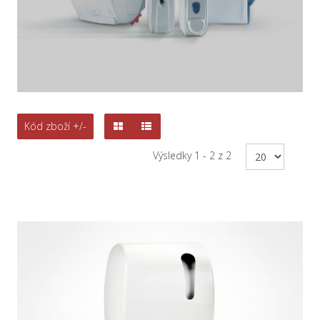
Kód zboží +/-
Výsledky 1 - 2 z 2