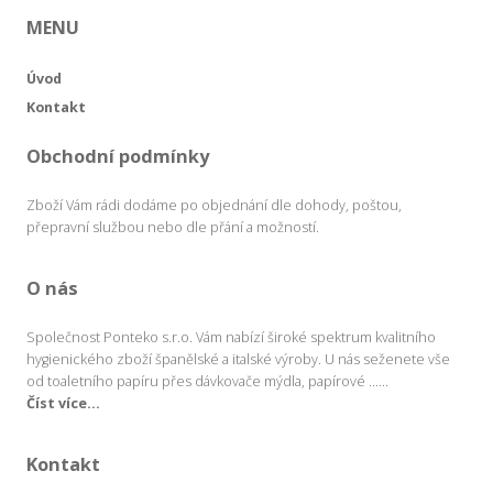
MENU
Úvod
Kontakt
Obchodní podmínky
Zboží Vám rádi dodáme po objednání dle dohody, poštou,
přepravní službou nebo dle přání a možností.
O nás
Společnost Ponteko s.r.o. Vám nabízí široké spektrum kvalitního
hygienického zboží španělské a italské výroby. U nás seženete vše
od toaletního papíru přes dávkovače mýdla, papírové ......
Číst více...
Kontakt