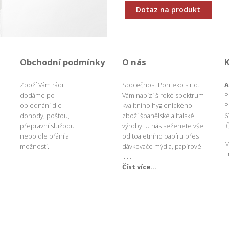
Dotaz na produkt
Obchodní podmínky
O nás
Zboží Vám rádi
Společnost Ponteko s.r.o.
A
dodáme po
Vám nabízí široké spektrum
P
objednání dle
kvalitního hygienického
P
dohody, poštou,
zboží španělské a italské
6
přepravní službou
výroby. U nás seženete vše
I
nebo dle přání a
od toaletního papíru přes
M
možností.
dávkovače mýdla, papírové
E
......
Číst více...