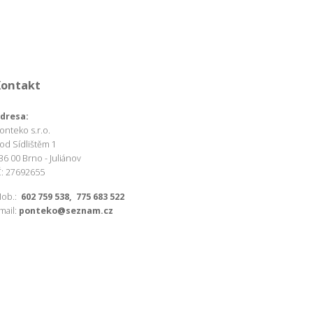
Kontakt
dresa:
onteko s.r.o.
od Sídlištěm 1
36 00 Brno - Juliánov
Č: 27692655
ob.:
602 759 538, 775 683 522
mail:
ponteko@seznam.cz