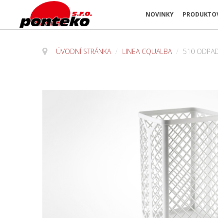
NOVINKY
PRODUKTOV
ÚVODNÍ STRÁNKA
/
LINEA CQUALBA
/
510 ODPAD