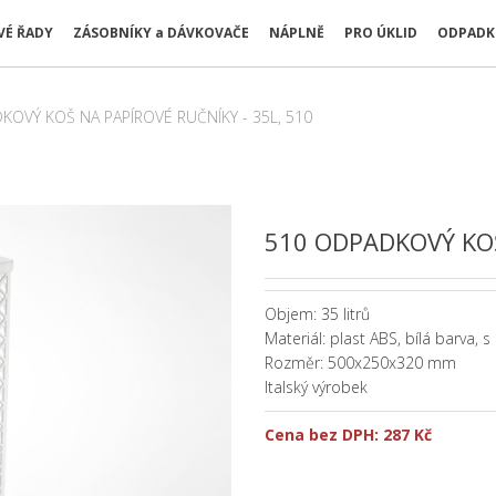
É ŘADY
ZÁSOBNÍKY a DÁVKOVAČE
NÁPLNĚ
PRO ÚKLID
ODPADK
KOVÝ KOŠ NA PAPÍROVÉ RUČNÍKY - 35L, 510
510 ODPADKOVÝ KOŠ
Objem: 35 litrů
Materiál: plast ABS, bílá barva,
Rozměr: 500x250x320 mm
Italský výrobek
Cena bez DPH:
287 Kč